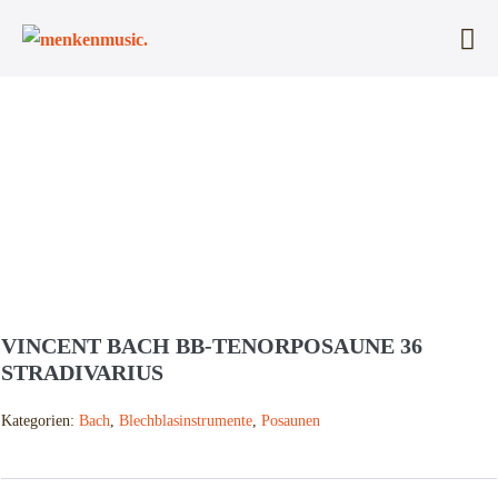
Zum
Inhalt
Me
springen
Sc
VINCENT BACH BB-TENORPOSAUNE 36
STRADIVARIUS
Kategorien:
Bach
,
Blechblasinstrumente
,
Posaunen