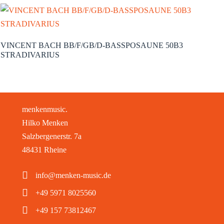
VINCENT BACH BB/F/GB/D-BASSPOSAUNE 50B3
STRADIVARIUS
menkenmusic.
Hilko Menken
Salzbergenerstr. 7a
48431 Rheine
info@menken-music.de
+49 5971 8025560
+49 157 73812467