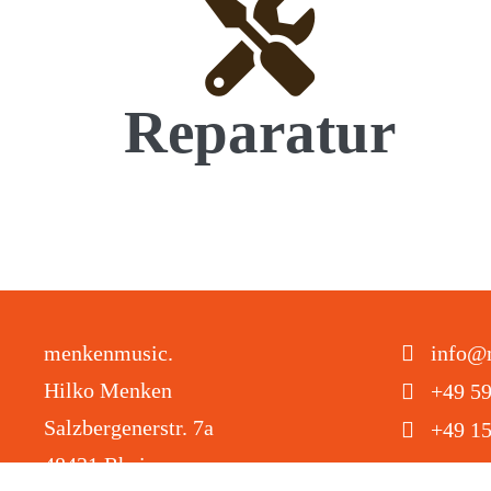
Reparatur
menkenmusic.
info@
Hilko Menken
+49 5
Salzbergenerstr. 7a
+49 1
48431 Rheine