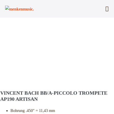
Zum
Inhalt
Me
springen
Sc
VINCENT BACH BB/A-PICCOLO TROMPETE
AP190 ARTISAN
Bohrung .450″ = 11,43 mm