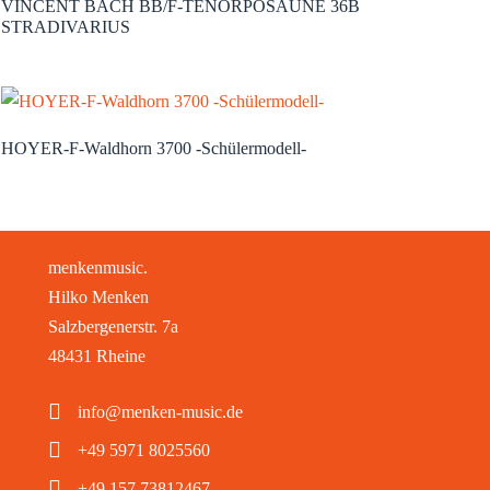
VINCENT BACH BB/F-TENORPOSAUNE 36B
STRADIVARIUS
HOYER-F-Waldhorn 3700 -Schülermodell-
menkenmusic.
Hilko Menken
Salzbergenerstr. 7a
48431 Rheine
info@menken-music.de
+49 5971 8025560
+49 157 73812467