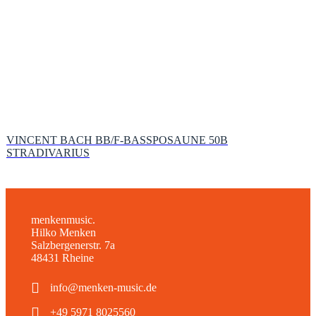
VINCENT BACH BB/F-BASSPOSAUNE 50B
STRADIVARIUS
menkenmusic.
Hilko Menken
Salzbergenerstr. 7a
48431 Rheine
info@menken-music.de
+49 5971 8025560