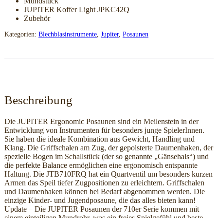
Mundstück
JUPITER Koffer Light JPKC42Q
Zubehör
Kategorien:
Blechblasinstrumente
,
Jupiter
,
Posaunen
Beschreibung
Zusätzliche Informationen
Beschreibung
Die JUPITER Ergonomic Posaunen sind ein Meilenstein in der
Entwicklung von Instrumenten für besonders junge SpielerInnen.
Sie haben die ideale Kombination aus Gewicht, Handling und
Klang. Die Griffschalen am Zug, der gepolsterte Daumenhaken, der
spezielle Bogen im Schallstück (der so genannte „Gänsehals“) und
die perfekte Balance ermöglichen eine ergonomisch entspannte
Haltung. Die JTB710FRQ hat ein Quartventil um besonders kurzen
Armen das Speil tiefer Zugpositionen zu erleichtern. Griffschalen
und Daumenhaken können bei Bedarf abgenommen werden. Die
einzige Kinder- und Jugendposaune, die das alles bieten kann!
Update – Die JUPITER Posaunen der 710er Serie kommen mit
einem einteiligen Mundrohr, was ein freies Spielgefühl und beste