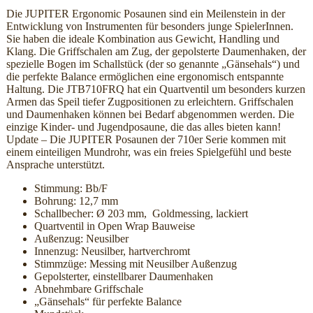
Die JUPITER Ergonomic Posaunen sind ein Meilenstein in der
Entwicklung von Instrumenten für besonders junge SpielerInnen.
Sie haben die ideale Kombination aus Gewicht, Handling und
Klang. Die Griffschalen am Zug, der gepolsterte Daumenhaken, der
spezielle Bogen im Schallstück (der so genannte „Gänsehals“) und
die perfekte Balance ermöglichen eine ergonomisch entspannte
Haltung. Die JTB710FRQ hat ein Quartventil um besonders kurzen
Armen das Speil tiefer Zugpositionen zu erleichtern. Griffschalen
und Daumenhaken können bei Bedarf abgenommen werden. Die
einzige Kinder- und Jugendposaune, die das alles bieten kann!
Update – Die JUPITER Posaunen der 710er Serie kommen mit
einem einteiligen Mundrohr, was ein freies Spielgefühl und beste
Ansprache unterstützt.
Stimmung: Bb/F
Bohrung: 12,7 mm
Schallbecher: Ø 203 mm, Goldmessing, lackiert
Quartventil in Open Wrap Bauweise
Außenzug: Neusilber
Innenzug: Neusilber, hartverchromt
Stimmzüge: Messing mit Neusilber Außenzug
Gepolsterter, einstellbarer Daumenhaken
Abnehmbare Griffschale
„Gänsehals“ für perfekte Balance