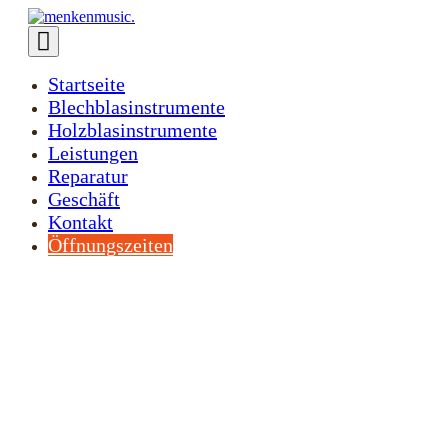
Zum
Inhalt
springen
Menü-
Startseite
Schalter
Blechblasinstrumente
Holzblasinstrumente
Leistungen
Reparatur
Geschäft
Kontakt
Öffnungszeiten