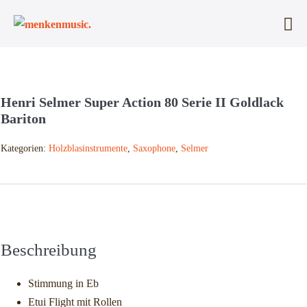
Zum
Inhalt
Me
springen
Sc
Henri Selmer Super Action 80 Serie II Goldlack
Bariton
Kategorien:
Holzblasinstrumente
,
Saxophone
,
Selmer
Beschreibung
Zusätzliche Informationen
Beschreibung
Stimmung in Eb
Etui Flight mit Rollen