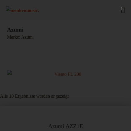
Zum
Inhalt
Me
springen
Sc
Azumi
Marke: Azumi
Alle 10 Ergebnisse werden angezeigt
Azumi AZZ1E