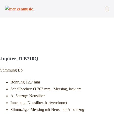
Zum
Inhalt
Me
springen
Sc
Jupiter JTB710Q
Stimmung Bb
Bohrung 12,7 mm
Schallbecher: Ø 203 mm, Messing, lackiert
Außenzug: Neusilber
Innenzug: Neusilber, hartverchromt
Stimmzüge: Messing mit Neusilber Außenzug