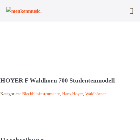
Zum
Inhalt
Me
springen
Sc
HOYER F Waldhorn 700 Studentenmodell
Kategorien:
Blechblasinstrumente
,
Hans Hoyer
,
Waldhörner
Beschreibung
Zusätzliche Informationen