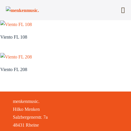
Zum
Inhalt
Me
springen
Sc
Viento FL 108
Viento FL 208
menkenmusic.
Hilko Menken
Salzbergenerstr. 7a
48431 Rheine